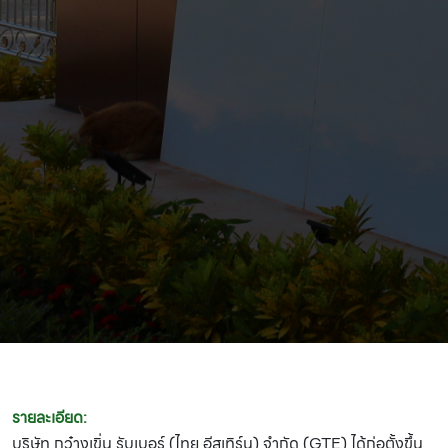
รายละเอียด:
บริษัท กว๋างเขิ่น รับเบอร์ (ไทย อีสเทิร์น) จำกัด (GTE) ได้ก่อตั้งขึ้น