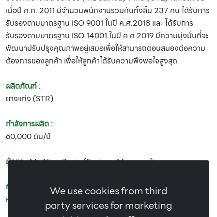
เมื่อปี ค.ศ. 2011 มีจำนวนพนักงานรวมกันทั้งสิ้น 237 คน ได้รับการ
รับรองตามมาตรฐาน ISO 9001 ในปี ค.ศ.2018 และ ได้รับการ
รับรองตามมาตรฐาน ISO 14001 ในปี ค.ศ.2019 มีความมุ่งมั่นที่จะ
พัฒนาปรับปรุงคุณภาพอยู่เสมอเพื่อให้สามารถตอบสนองต่อความ
ต้องการของลูกค้า เพื่อให้ลูกค้าได้รับความพึงพอใจสูงสุด
ผลิตภัณฑ์ :
ยางแท่ง (STR)
กำลังการผลิต :
60,000 ตัน/ปี
ผู้ดูแล :
Mr. Ning Zexin (Factory Manager)
ที่อยู่ :
บริษัท กว๋างเขิ่น รับเบอร์ (ไทย อีสเทิร์น) จำกัด (GTE) 53/4
We use cookies from third
หมู่ที่ 1 ตำบลดอนยาง อำเภอปะทิว จังหวัดชุมพร 86210
party services for marketing