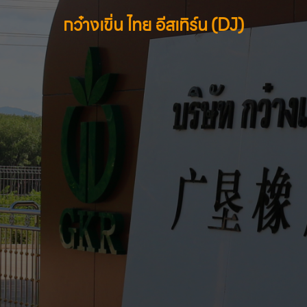
กว๋างเขิ่น ไทย อีสเทิร์น (DJ)