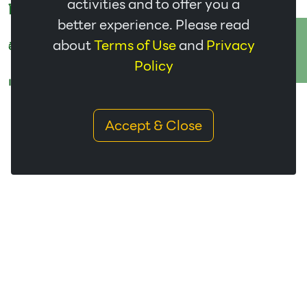
activities and to offer you a
โทร :
077-510-289
better experience. Please read
ติดต่อเรา
about
Terms of Use
and
Privacy
อีเมล :
jiashengning.gte@thgkr.com
Policy
แผนที่ :
Accept & Close