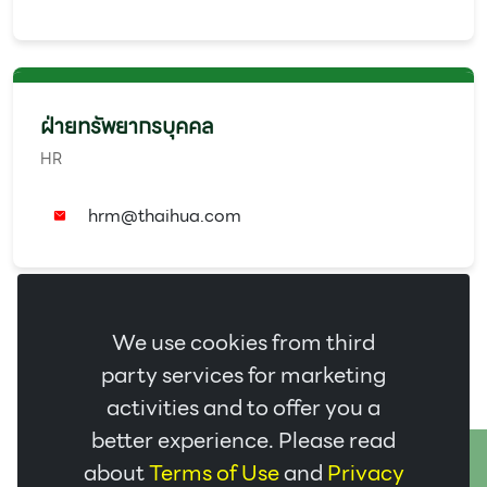
ฝ่ายทรัพยากรบุคคล
HR
✉️
hrm@thaihua.com
We use cookies from third
แผนที่
party services for marketing
activities and to offer you a
better experience. Please read
ติดต่อเรา
about
Terms of Use
and
Privacy