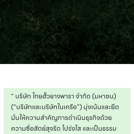
“ บริษัท ไทยฮั้วยางพารา จำกัด (มหาชน)
(“บริษัทและบริษัทในเครือ”) มุ่งเน้นและยึด
มั่นให้ความสำคัญการดำเนินธุรกิจด้วย
ความซื่อสัตย์สุจริต โปร่งใส และเป็นธรรม