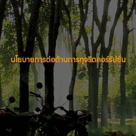
นโยบายการต่อต้านการทุจริตคอร์รัปชั่น