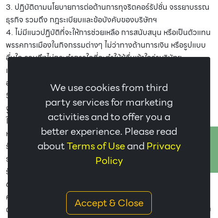
3. ปฏิบัติตามนโยบายการต่อต้านการทุจริตคอร์รัปชั่น จรรยาบรรณ
ธุรกิจ รวมถึง กฎระเบียบและข้อบังคับของบริษัทฯ
4. ไม่มีแนวปฏิบัติที่จะให้การช่วยเหลือ การสนับสนุน หรือเป็นตัวแทน
พรรคการเมืองในกิจกรรมต่างๆ ไม่ว่าทางด้านการเงิน หรือรูปแบบ
อื่นใด รวมถึงไม่กระทำการใดที่จะทำให้ผู้อื่นเข้าใจว่าบริษัทฯ
เกี่ยวข้องหรือฝักใฝ่ทางการเมือง หรือพรรคการเมือง หรือผู้ใดที่มี
อำนาจทางการเมืองไม่ว่าโดยทางตรงหรือทางอ้อม
We use cookies from third
5. หลีกเลี่ยงเสนอให้หรือรับว่าจะให้ทรัพย์สินหรือประโยชน์อื่นใด หรือ
party services for marketing
จูงใจให้ร่วมดำเนินการใดๆ ทั้งโดยทางตรงและทางอ้อม อันเป็นการ
activities and to offer you a
ให้ประโยชน์ในการเสนอราคา หรือการสมยอมกันในการเสนอราคาต่อ
better experience. Please read
หน่วยงานของภาครัฐและภาคเอกชน ซึ่งมาจากการได้เปรียบและได้
ติดต่อเรา
about
Terms of Use
and
Privacy
รับผลประโยชน์ตอบแทนบางประการในกระบวนการจัดซื้อจัดจ้าง
Policy
ระหว่างการเสนอราคาและหลังการทำสัญญาจัดซื้อจัดจ้าง หรือเพื่อ
รักษาผลประโยชน์อื่นใด อันไม่เหมาะสมตามหลักจรรยาบรรณธุรกิจ
6. ไม่ละเลยหรือเพิกเฉย เมื่อพบเห็นการกระทำที่เข้าข่ายการทุจริต
คอร์รัปชั่นที่เกี่ยวข้องกับบริษัทและบริษัทในเครือ โดยถือเป็นหน้าที่ที่
Accept & Close
ต้องแจ้งให้ผู้บังคับบัญชาหรือบุคคลที่รับผิดชอบได้ทราบและให้ความ