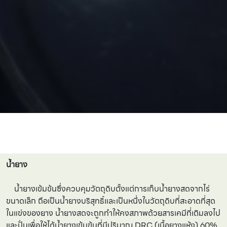
น้ำยาง
น้ำยางเข้มข้นซึ่งควบคุมวัตถุดิบตั้งแต่การเก็บน้ำยางสดจากไร่
ขนาดเล็ก ถือเป็นน้ำยางบริสุทธิ์และเป็นหนึ่งในวัตถุดิบที่สะอาดที่สุด
ในแข่งของยาง น้ำยางสดจะถูกทำให้คงสภาพด้วยสารเคมีที่เติมลงไป
และปั่นเพื่อให้ได้น้ำยางเข้มข้นที่มีปริมาณ DRC (เนื้อยางแห้ง) 60%