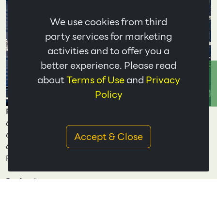
We use cookies from third
party services for marketing
activities and to offer you a
better experience. Please read
ติดต่อเรา
about
Terms of Use
and
Privacy
Policy
Product
60% Concentrated Latex - Low Ammonia
Accept & Close
60% Concentrated Latex - Medium Ammonia
60% Concentrated Latex - High Ammonia
Field Latex
Packaging
In Drums, 205kg/drum
In Flexi Bags, 21,000kg/Bag
In Bulk, 21,000kg/Bulk