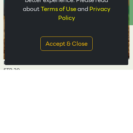
better experience. Please read
ติดต่อเรา
about
Terms of Use
and
Privacy
Policy
Accept & Close
Product
STR 20
STR 10
STR 20 CV
STR 5CV
STR 5L
STR COMPOUND
Packaging
35 KG per bale,