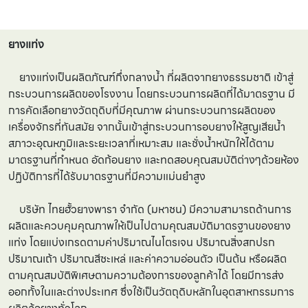
ยางแท่ง
ยางแท่งเป็นผลิตภัณฑ์กึ่งกลางน้ำ ที่ผลิตจากยางธรรมชาติ เข้าสู่
กระบวนการผลิตของโรงงาน โดยกระบวนการผลิตที่ได้มาตรฐาน มี
การคัดเลือกยางวัตถุดิบที่มีคุณภาพ ผ่านกระบวนการผลิตของ
เครื่องจักรที่ทันสมัย จากนั้นเข้าสู่กระบวนการอบยางให้สูญเสียน้ำ
สภาวะอุณหภูมิและระยะเวลาที่เหมาะสม และชั่งน้ำหนักให้ได้ตาม
มาตรฐานที่กำหนด อัดก้อนยาง และทดสอบคุณสมบัติต่างๆด้วยห้อง
ปฏิบัติการที่ได้รับมาตรฐานที่มีความแม่นยำสูง
บริษัท ไทยฮั้วยางพารา จำกัด (มหาชน) มีความสามารถด้านการ
ผลิตและควบคุมคุณภาพให้เป็นไปตามคุณสมบัติมาตรฐานของยาง
แท่ง โดยแบ่งเกรดตามค่าปริมาณไนโตรเจน ปริมาณสิ่งสกปรก
ปริมาณเถ้า ปริมาณสีชะเหล่ และค่าความอ่อนตัว เป็นต้น หรือผลิต
ตามคุณสมบัติพิเศษตามความต้องการของลูกค้าได้ โดยมีการส่ง
ออกทั้งในและต่างประเทศ ซึ่งใช้เป็นวัตถุดิบหลักในอุตสาหกรรมการ