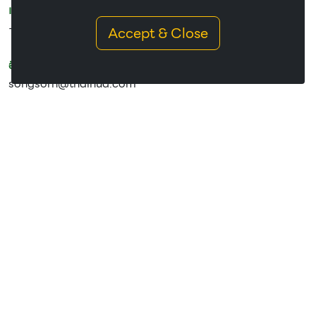
แฟกซ์ :
-
Accept & Close
อีเมล :
songsorn@thaihua.com
แผนที่ :