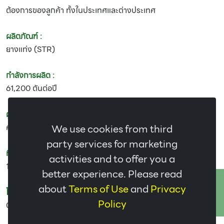
ต้องการของลูกค้า ทั้งในประเทศและต่างประเทศ
ผลิตภัณฑ์ :
ยางแท่ง (STR)
กำลังการผลิต :
61,200 ตันต่อปี
ผู้ดูแล :
คุณสงสร จินดากุล ตำแหน่ง ผู้จัดการโรงงาน
We use cookies from third
party services for marketing
ที่อยู่ :
activities and to offer you a
148,148/1 ถ.นิตโย ต.โพนงาม อ.หนองหาน จ.อุดรธานี 41130
better experience. Please read
ติดต่อเรา
about
Terms of Use
and
Privacy
โทร :
Policy
084-387-8242