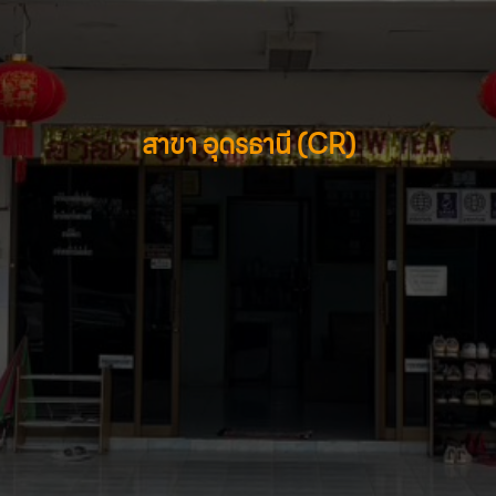
สาขา อุดรธานี (CR)