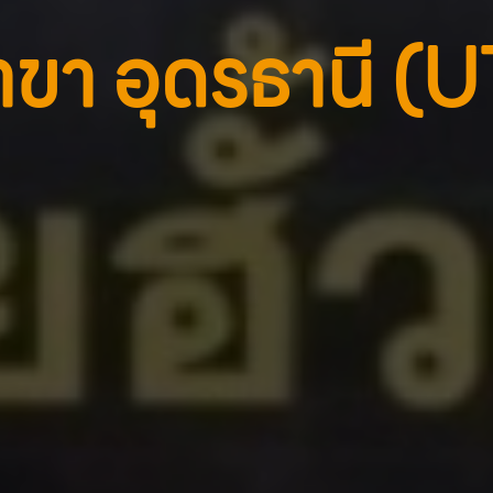
าขา อุดรธานี (U