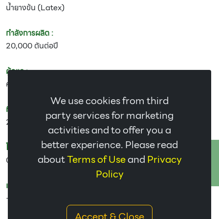
น้ำยางข้น (Latex)
กำลังการผลิต :
20,000 ตันต่อปี
ผู้ดูแล :
คุณสุเพ็ญรัตน์ สุวรรณรักษา ตำแหน่ง ผู้ช่วยผู้จัดการโรงงาน
We use cookies from third
ที่อยู่ :
party services for marketing
222 หมู่ที่ 3 ต. ดงหม้อทอง อ.บ้านม่วง จ.สกลนคร 47140
activities and to offer you a
better experience. Please read
โทร :
ติดต่อเรา
about
Terms of Use
and
Privacy
087-2733707
Policy
แฟกซ์ :
-
Accept & Close