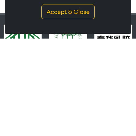
Accept & Close
THAI HUA RUBBER PUBLIC COMPANY LIMITED
Headquarters:
238/1 Ratchada Pisek Road Hui-Kwang, Bangkok 10320
Thailand.
Phone:
+66 (0) 2274 0471-7
Fax:
+66 (0) 2274 0231,+66 (0) 2274 0531
Email:
THR@thaihua.com