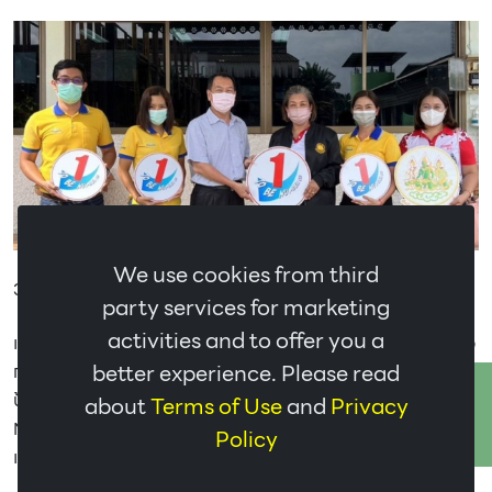
We use cookies from third
31/01/2023
party services for marketing
activities and to offer you a
เมื่อวันที่ 31 มกราคม 2566 บริษัท ไทยแมค เอสทีอาร์ จำกัด ร่วมมือ
better experience. Please read
กับสำนักงานแรงงาน จังหวัดกระบี่ เข้าเยี่ยมชมและให้แนวทางการ
ติดต่อเรา
ป้องกันการใช้ยาเสพติดในโรงงาน โดยให้นำ “โครงการ TO BE
about
Terms of Use
and
Privacy
NUMBER ONE” มาปรับใช้ในการดำเนินชีวิต ณ สาขากระบี่ยาง
Policy
แผ่น จังหวัดกระบี่