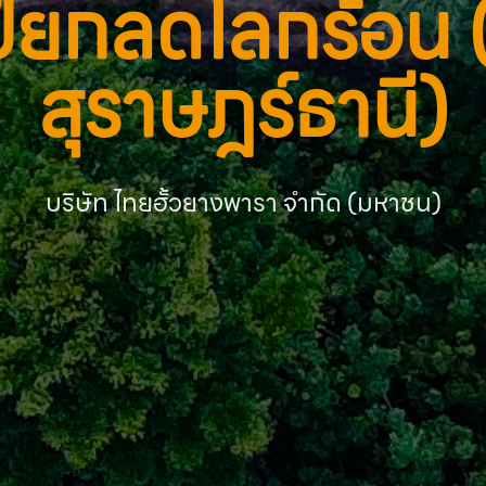
ปียกลดโลกร้อน 
สุราษฎร์ธานี)
บริษัท ไทยฮั้วยางพารา จำกัด (มหาชน)