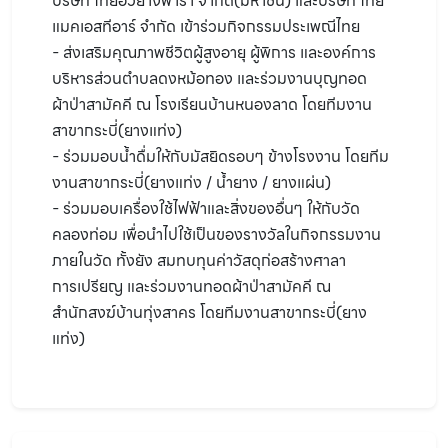
บริษัท ไทยฮั้วยางพารา จำกัด(มหาชน) และบริษัท ไทย
แมคเอสทีอาร์ จำกัด เข้าร่วมกิจกรรมประเพณีไทย
- ส่งเสริมคุณภาพชีวิตผู้สูงอายุ ผู้พิการ และองค์การ
บริหารส่วนตำบลดงหม้อทอง และร่วมงานบุญทอด
ผ้าป่าสามัคคี ณ โรงเรียนบ้านหนองลาด โดยทีมงาน
สาขากระบี่(ยางแท่ง)
- ร่วมมอบน้ำดื่มให้กับมัสยิดรอบๆ ข้างโรงงาน โดยทีม
งานสาขากระบี่(ยางแท่ง / น้ำยาง / ยางแผ่น)
- ร่วมมอบเครื่องใช้ไฟฟ้าและสิ่งของอื่นๆ ให้กับวัด
คลองท่อม เพื่อนำไปใช้เป็นของรางวัลในกิจกรรมงาน
ภายในวัด ทั้งยัง สมทบทุนค่าวัสดุก่อสร้างศาลา
การเปรียญ และร่วมงานทอดผ้าป่าสามัคคี ณ
สำนักสงฆ์บ้านทุ่งสาคร โดยทีมงานสาขากระบี่(ยาง
แท่ง)