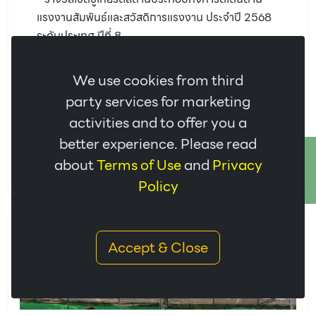
แรงงานสัมพันธ์และสวัสดิการแรงงาน ประจำปี 2568
ระดับประเทศ ปีที่ 8
- รางวัลเกียรติยศสถานประกอบกิจการดีเด่นด้านความ
ปลอดภัยและอาชีวอนามัย ประจำปี 2568 ระดับประเทศ
We use cookies from third
ปีที่ 2
party services for marketing
- ใบประกาศเกียรติคุณเชิดชูเกียรติ เข้าร่วมแคมเปญ
activities and to offer you a
Safety Culture Together in the Workplace
better experience. Please read
ประจำปี 2568 ตามนโยบายกระทรวงแรงงาน
ติดต่อเรา
about
Terms of Use
and
Privacy
Policy
Accept & Close
15/01/2026